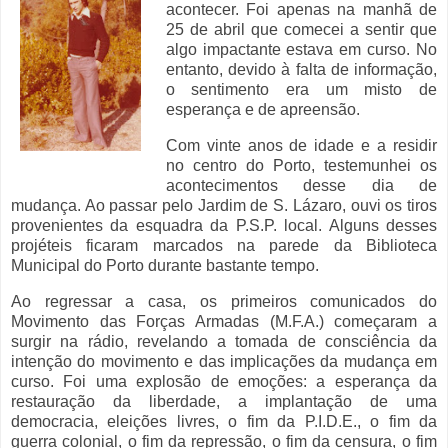
acontecer. Foi apenas na manhã de
25 de abril que comecei a sentir que
algo impactante estava em curso. No
entanto, devido à falta de informação,
o sentimento era um misto de
esperança e de apreensão.
Com vinte anos de idade e a residir
no centro do Porto, testemunhei os
acontecimentos desse dia de
mudança. Ao passar pelo Jardim de S. Lázaro, ouvi os tiros
provenientes da esquadra da P.S.P. local. Alguns desses
projéteis ficaram marcados na parede da Biblioteca
Municipal do Porto durante bastante tempo.
Ao regressar a casa, os primeiros comunicados do
Movimento das Forças Armadas (M.F.A.) começaram a
surgir na rádio, revelando a tomada de consciência da
intenção do movimento e das implicações da mudança em
curso. Foi uma explosão de emoções: a esperança da
restauração da liberdade, a implantação de uma
democracia, eleições livres, o fim da P.I.D.E., o fim da
guerra colonial, o fim da repressão, o fim da censura, o fim