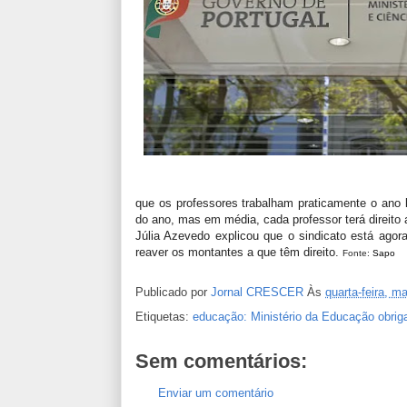
que os professores trabalham praticamente o ano le
do ano, mas em média, cada professor terá direito a
Júlia Azevedo explicou que o sindicato está ago
reaver os montantes a que têm direito.
Fonte:
Sapo
Publicado por
Jornal CRESCER
Às
quarta-feira, m
Etiquetas:
educação: Ministério da Educação obrig
Sem comentários:
Enviar um comentário