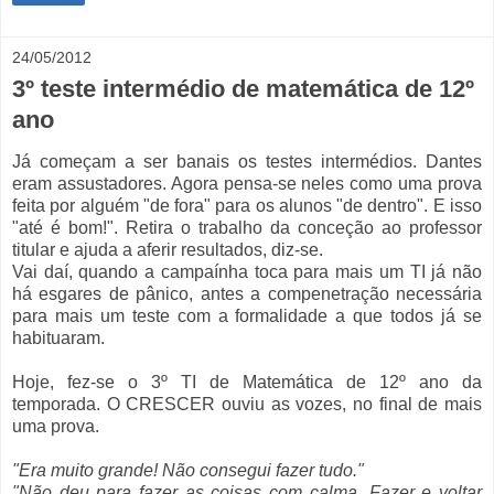
24/05/2012
3º teste intermédio de matemática de 12º
ano
Já começam a ser banais os testes intermédios. Dantes
eram assustadores. Agora pensa-se neles como uma prova
feita por alguém "de fora" para os alunos "de dentro". E isso
"até é bom!". Retira o trabalho da conceção ao professor
titular e ajuda a aferir resultados, diz-se.
Vai daí, quando a campaínha toca para mais um TI já não
há esgares de pânico, antes a compenetração necessária
para mais um teste com a formalidade a que todos já se
habituaram.
Hoje, fez-se o 3º TI de Matemática de 12º ano da
temporada. O CRESCER ouviu as vozes, no final de mais
uma prova.
"Era muito grande! Não consegui fazer tudo."
"Não deu para fazer as coisas com calma. Fazer e voltar