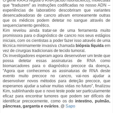
O gene KRAS regula o RNA (ácido ribonucleico), moléculas
que “traduzem” as instruções codificadas no nosso ADN –
experiências de laboratório descobriram que variantes
desencadeadoras de cancro ativam erroneamente outras
que os médicos podem detetar no sangue através de
sequenciamento genético.
Kim revelou ainda tratar-se de uma ferramenta muito
promissora para o diagnóstico de cancro nos seus estágios
iniciais, com os cientistas a poder fazer isso através de uma
técnica minimamente invasiva chamada
biópsia líquida
em
vez de cirurgias tradicionais de tecido tumoral.
Os investigadores esperam agora desenvolver um teste que
possa detetar essas assinaturas de RNA como
biomarcadores para o diagnóstico precoce da doença.
“Agora que conhecemos as assinaturas de RNA deste
evento muito precoce no cancro, vai-nos ajudar a
desenvolver novos métodos para deteção precoce, que
esperamos ajudar a salvar muitas vidas no futuro”, finalizou
Kim, sublinhando que o novo teste pode ser particularmente
eficaz para encontrar tumores que podem ser difíceis de
identificar precocemente, como os do
intestino, pulmão,
pâncreas, garganta e ovários
. @
Sapo