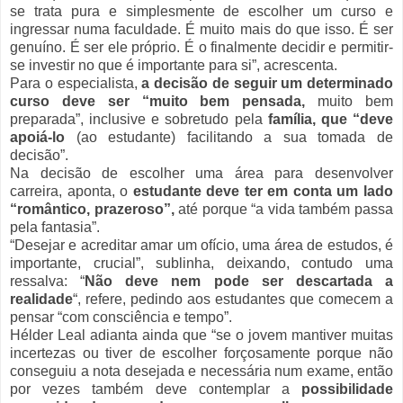
se trata pura e simplesmente de escolher um curso e
ingressar numa faculdade. É muito mais do que isso. É ser
genuíno. É ser ele próprio. É o finalmente decidir e permitir-
se investir no que é importante para si”, acrescenta.
Para o especialista,
a decisão de seguir um determinado
curso deve ser “muito bem pensada,
muito bem
preparada”, inclusive e sobretudo pela
família, que “deve
apoiá-lo
(ao estudante) facilitando a sua tomada de
decisão”.
Na decisão de escolher uma área para desenvolver
carreira, aponta, o
estudante deve ter em conta um lado
“romântico, prazeroso”,
até porque “a vida também passa
pela fantasia”.
“Desejar e acreditar amar um ofício, uma área de estudos, é
importante, crucial”, sublinha, deixando, contudo uma
ressalva: “
Não deve nem pode ser descartada a
realidade
“, refere, pedindo aos estudantes que comecem a
pensar “com consciência e tempo”.
Hélder Leal adianta ainda que “se o jovem mantiver muitas
incertezas ou tiver de escolher forçosamente porque não
conseguiu a nota desejada e necessária num exame, então
por vezes também deve contemplar a
possibilidade