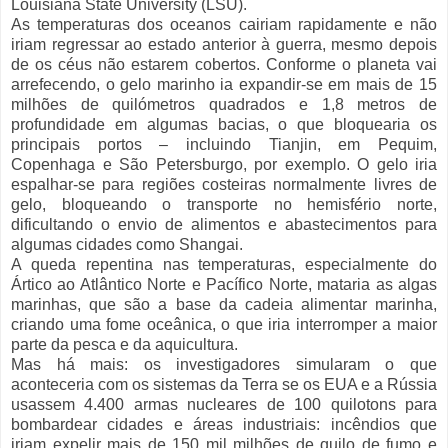
Louisiana State University (LSU).
As temperaturas dos oceanos cairiam rapidamente e não
iriam regressar ao estado anterior à guerra, mesmo depois
de os céus não estarem cobertos. Conforme o planeta vai
arrefecendo, o gelo marinho ia expandir-se em mais de 15
milhões de quilómetros quadrados e 1,8 metros de
profundidade em algumas bacias, o que bloquearia os
principais portos – incluindo Tianjin, em Pequim,
Copenhaga e São Petersburgo, por exemplo. O gelo iria
espalhar-se para regiões costeiras normalmente livres de
gelo, bloqueando o transporte no hemisfério norte,
dificultando o envio de alimentos e abastecimentos para
algumas cidades como Shangai.
A queda repentina nas temperaturas, especialmente do
Ártico ao Atlântico Norte e Pacífico Norte, mataria as algas
marinhas, que são a base da cadeia alimentar marinha,
criando uma fome oceânica, o que iria interromper a maior
parte da pesca e da aquicultura.
Mas há mais: os investigadores simularam o que
aconteceria com os sistemas da Terra se os EUA e a Rússia
usassem 4.400 armas nucleares de 100 quilotons para
bombardear cidades e áreas industriais: incêndios que
iriam expelir mais de 150 mil milhões de quilo de fumo e