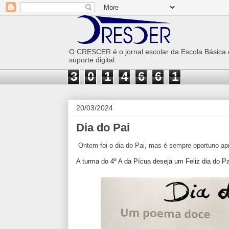
O CRESCER é o jornal escolar da Escola Básica
suporte digital.
3
0
1
4
6
6
1
20/03/2024
Dia do Pai
Ontem foi o dia do Pai, mas é sempre oportuno ap
A turma do 4º A da Pícua deseja um Feliz dia do P