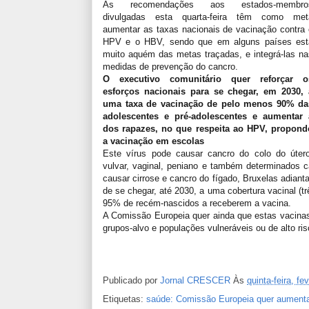
As recomendações aos estados-membro
divulgadas esta quarta-feira têm como met
aumentar as taxas nacionais de vacinação contra 
HPV e o HBV, sendo que em alguns países est
muito aquém das metas traçadas, e integrá-las na
medidas de prevenção do cancro.
O executivo comunitário quer reforçar o
esforços nacionais para se chegar, em 2030, 
uma taxa de vacinação de pelo menos 90% da
adolescentes e pré-adolescentes e aumentar 
dos rapazes, no que respeita ao HPV, propond
a vacinação em escolas
Este vírus pode causar cancro do colo do útero
vulvar, vaginal, peniano e também determinados
causar cirrose e cancro do fígado, Bruxelas adian
de se chegar, até 2030, a uma cobertura vacinal (
95% de recém-nascidos a receberem a vacina.
A Comissão Europeia quer ainda que estas vacinas
grupos-alvo e populações vulneráveis ou de alto ris
Publicado por
Jornal CRESCER
Às
quinta-feira, fe
Etiquetas:
saúde: Comissão Europeia quer aumenta