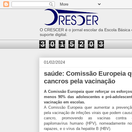
O CRESCER é o jornal escolar da Escola Básica
suporte digital.
3
0
1
5
2
0
3
01/02/2024
saúde: Comissão Europeia q
cancros pela vacinação
A Comissão Europeia quer reforçar os esforços
menos 90% das adolescentes e pré-adolescent
vacinação em escolas.
A Comissão Europeia quer aumentar a prevençã
pela vacinação de infeções virais que podem causa
cancro, promovendo as vacinas contra 
papilomavírus humano (HPV), nomeadamente no
rapazes, e o vírus da hepatite B (HBV).