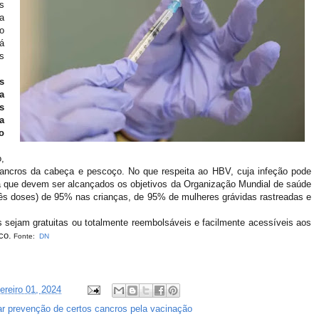
s
a
o
á
s
s
a
s
a
o
,
 cancros da cabeça e pescoço.
No que respeita ao HBV, cuja infeção pode
ta que devem ser alcançados os objetivos da Organização Mundial de saúde
três doses) de 95% nas crianças, de 95% de mulheres grávidas rastreadas e
 sejam gratuitas ou totalmente reembolsáveis e facilmente acessíveis aos
co.
Fonte:
DN
vereiro 01, 2024
r prevenção de certos cancros pela vacinação