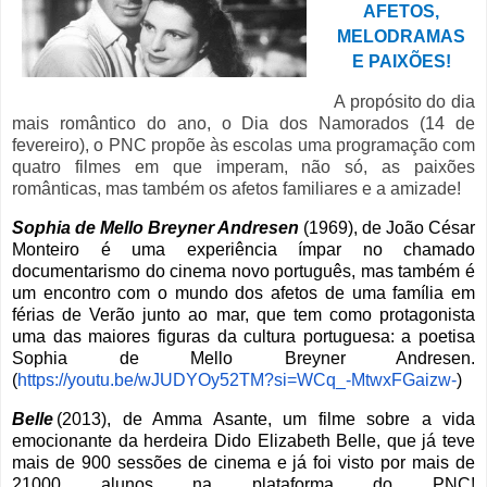
AFETOS,
MELODRAMAS
E PAIXÕES!
A propósito do dia
mais romântico do ano, o Dia dos Namorados (14 de
fevereiro), o PNC propõe às escolas uma programação com
quatro filmes em que imperam, não só, as paixões
românticas, mas também os afetos familiares e a amizade!
Sophia de Mello Breyner Andresen
(1969), de João César
Monteiro é uma experiência ímpar no chamado
documentarismo do cinema novo português, mas também é
um encontro com o mundo dos afetos de uma família em
férias de Verão junto ao mar, que tem como protagonista
uma das maiores figuras da cultura portuguesa: a poetisa
Sophia de Mello Breyner Andresen.
(
https://youtu.be/wJUDYOy52TM?
si=WCq_-MtwxFGaizw-
)
Belle
(2013), de Amma Asante, um filme sobre a vida
emocionante da herdeira Dido Elizabeth Belle, que já teve
mais de 900 sessões de cinema e já foi visto por mais de
21000 alunos na plataforma do PNC!