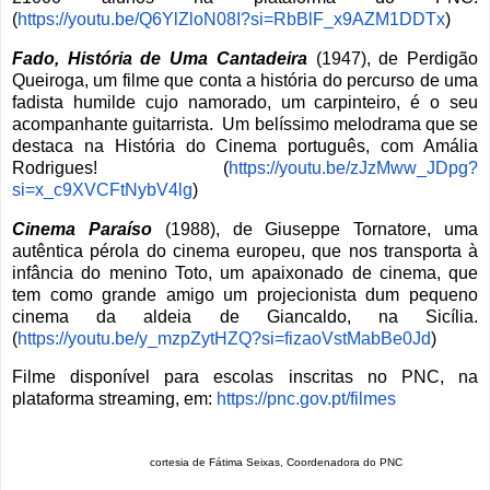
(
https://youtu.be/Q6YlZloN08I?
si=RbBlF_x9AZM1DDTx
)
Fado, História de Uma Cantadeira
(1947), de Perdigão
Queiroga, um filme que conta a história do percurso de uma
fadista humilde cujo namorado, um carpinteiro, é o seu
acompanhante guitarrista. Um belíssimo melodrama que se
destaca na História do Cinema português, com Amália
Rodrigues! (
https://youtu.be/zJzMww_JDpg?
si=x_c9XVCFtNybV4lg
)
Cinema Paraíso
(1988), de Giuseppe Tornatore, uma
autêntica pérola do cinema europeu, que nos transporta à
infância do menino Toto, um apaixonado de cinema, que
tem como grande amigo um projecionista dum pequeno
cinema da aldeia de Giancaldo, na Sicília.
(
https://youtu.be/y_mzpZytHZQ?
si=fizaoVstMabBe0Jd
)
Filme disponível para escolas inscritas no PNC, na
plataforma streaming, em:
https://pnc.gov.pt/filmes
cortesia de Fátima Seixas, Coordenadora do PNC