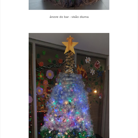
árvore do bar - visão diurna