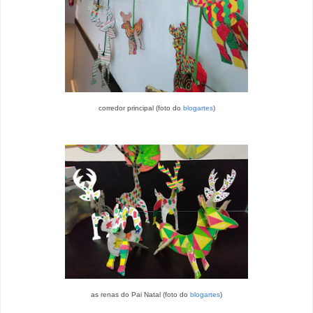
corredor principal (foto do
blogartes
)
as renas do Pai Natal (foto do
blogartes
)