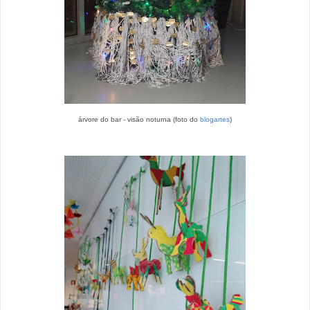
árvore do bar - visão noturna (foto do
blogartes
)