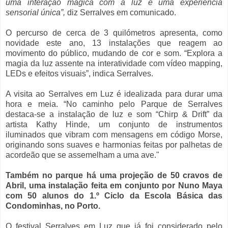
uma interação mágica com a luz e uma experiência
sensorial única”,
diz Serralves em comunicado.
O percurso de cerca de 3 quilómetros apresenta, como
novidade este ano, 13 instalações que reagem ao
movimento do público, mudando de cor e som. “Explora a
magia da luz assente na interatividade com vídeo mapping,
LEDs e efeitos visuais”, indica Serralves.
A visita ao Serralves em Luz é idealizada para durar uma
hora e meia. “No caminho pelo Parque de Serralves
destaca-se a instalação de luz e som “Chirp & Drift” da
artista Kathy Hinde, um conjunto de instrumentos
iluminados que vibram com mensagens em código Morse,
originando sons suaves e harmonias feitas por palhetas de
acordeão que se assemelham a uma ave."
Também no parque há uma projeção de 50 cravos de
Abril, uma instalação feita em conjunto por Nuno Maya
com 50 alunos do 1.º Ciclo da Escola Básica das
Condominhas, no Porto.
O festival Serralves em Luz que já foi considerado pelo