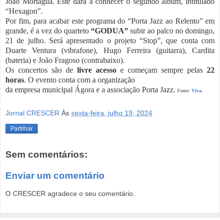
João Mortágua. Este dará a conhecer o segundo álbum, intitulado
“Hexagon”.
Por fim, para acabar este programa do “Porta Jazz ao Relento” em
grande, é a vez do quarteto
“GODUA”
subir ao palco no domingo,
21 de julho. Será apresentado o projeto “Stop”, que conta com
Duarte Ventura (vibrafone), Hugo Ferreira (guitarra), Cardita
(bateria) e João Fragoso (contrabaixo).
Os concertos são de
livre acesso
e começam sempre pelas
22
horas
. O evento conta com a organização
da empresa municipal Ágora e a associação Porta Jazz.
Fonte:
Viva.
Jornal CRESCER
Às
sexta-feira, julho 19, 2024
Partilhar
Sem comentários:
Enviar um comentário
O CRESCER agradece o seu comentário.