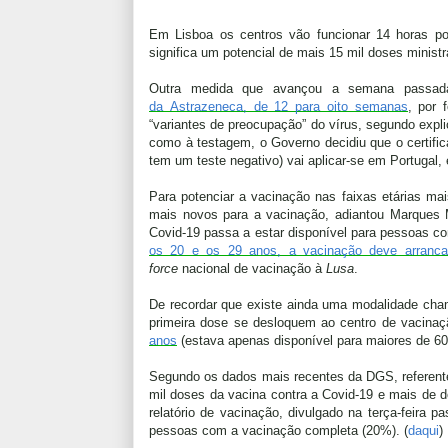
Em Lisboa
os centros vão funcionar 14 horas p
significa um potencial de mais 15 mil doses minist
Outra medida que avançou a semana passad
da
Astrazeneca,
de 12 para oito semanas
, por 
“variantes de preocupação” do vírus
, segundo expl
como à testagem, o
Governo decidiu que o certifi
tem um teste negativo) vai aplicar-se em Portugal
,
Para potenciar a vacinação nas faixas etárias m
mais novos para a vacinação, adiantou Marques 
Covid-19 passa a estar disponível para pessoas c
os 20 e os 29 anos, a vacinação deve arrancar
force
nacional de vacinação à
Lusa
.
De recordar que existe ainda uma modalidade cha
primeira dose se desloquem ao
centro de vacina
anos
(estava apenas disponível para maiores de 60
Segundo os dados mais recentes da DGS, referente
mil doses da vacina contra a Covid-19 e
mais de d
relatório de vacinação, divulgado na terça-feira 
pessoas com a vacinação completa (20%). (
daqui
)