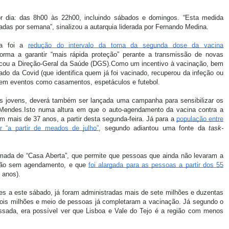
or dia: das 8h00 às 22h00, incluindo sábados e domingos. “
Esta medida
radas por semana”, sinalizou a autarquia liderada por Fernando Medina.
a foi a
redução do intervalo
da toma da segunda
dose
da vacina
forma a garantir “mais rápida proteção” perante a transmissão de novas
icou a Direção-Geral da Saúde (DGS).
C
omo um incentivo à vacinação, bem
cado da
Covid
(que identifica quem já foi vacinado, recuperou da infeção ou
 em eventos como casamentos, espetáculos e futebol.
ais jovens, deverá também ser lançada uma campanha para sensibilizar os
Mendes.Isto numa altura em que o auto-agendamento da vacina contra a
om mais de 37 anos, a
partir desta segunda-feira. Já para a
população entre
 “a partir de meados de julho”
, segundo adiantou uma fonte da
task-
mada de “Casa Aberta”, que permite que pessoas que ainda não levaram a
ção sem agendamento, e que
foi alargada para as pessoas a partir dos 55
 anos).
s a este sábado, já foram administradas mais de sete milhões e duzentas
ois milhões e meio de pessoas já completaram a vacinação.
Já segundo o
passada, era possível ver que Lisboa e Vale do Tejo é a região com menos