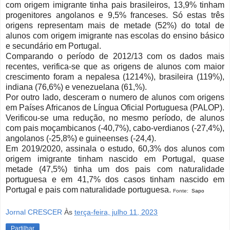
com origem imigrante tinha pais brasileiros, 13,9% tinham
progenitores angolanos e 9,5% franceses. Só estas três
origens representam mais de metade (52%) do total de
alunos com origem imigrante nas escolas do ensino básico
e secundário em Portugal.
Comparando o período de 2012/13 com os dados mais
recentes, verifica-se que as origens de alunos com maior
crescimento foram a nepalesa (1214%), brasileira (119%),
indiana (76,6%) e venezuelana (61,%).
Por outro lado, desceram o numero de alunos com origens
em Países Africanos de Língua Oficial Portuguesa (PALOP).
Verificou-se uma redução, no mesmo período, de alunos
com pais moçambicanos (-40,7%), cabo-verdianos (-27,4%),
angolanos (-25,8%) e guineenses (-24,4).
Em 2019/2020, assinala o estudo, 60,3% dos alunos com
origem imigrante tinham nascido em Portugal, quase
metade (47,5%) tinha um dos pais com naturalidade
portuguesa e em 41,7% dos casos tinham nascido em
Portugal e pais com naturalidade portuguesa.
Fonte:
Sapo
Jornal CRESCER
Às
terça-feira, julho 11, 2023
Partilhar