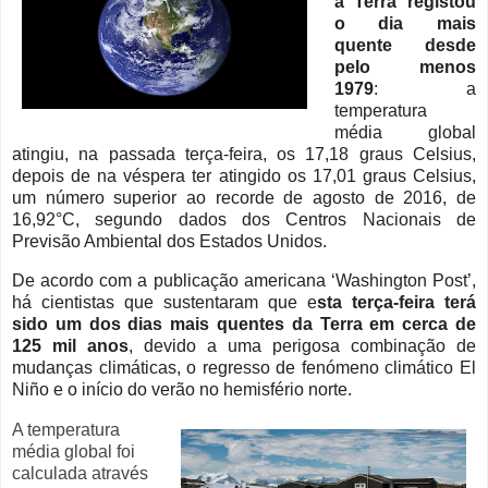
a Terra registou
o dia mais
quente desde
pelo menos
1979
: a
temperatura
média global
atingiu, na passada terça-feira, os 17,18 graus Celsius,
depois de na véspera ter atingido os 17,01 graus Celsius,
um número superior ao recorde de agosto de 2016, de
16,92°C, segundo dados dos Centros Nacionais de
Previsão Ambiental dos Estados Unidos.
De acordo com a publicação americana ‘Washington Post’,
há cientistas que sustentaram que e
sta terça-feira terá
sido um dos dias mais quentes da Terra em cerca de
125 mil anos
, devido a uma perigosa combinação de
mudanças climáticas, o regresso de fenómeno climático El
Niño e o início do verão no hemisfério norte.
A temperatura
média global foi
calculada através