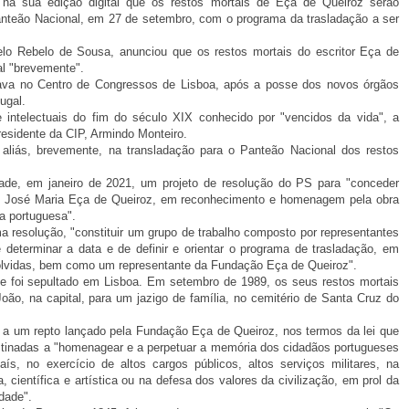
iou na sua edição digital que os restos mortais de Eça de Queiroz serão
Panteão Nacional, em 27 de setembro, com o programa da trasladação a ser
elo Rebelo de Sousa, anunciou que os restos mortais do escritor Eça de
al "brevemente".
ava no Centro de Congressos de Lisboa, após a posse dos novos órgãos
ugal.
e intelectuais do fim do século XIX conhecido por "vencidos da vida", a
esidente da CIP, Armindo Monteiro.
aliás, brevemente, na transladação para o Panteão Nacional dos restos
ade, em janeiro de 2021, um projeto de resolução do PS para "conceder
de José Maria Eça de Queiroz, em reconhecimento e homenagem pela obra
ra portuguesa".
 resolução, "constituir um grupo de trabalho composto por representantes
determinar a data e de definir e orientar o programa de trasladação, em
olvidas, bem como um representante da Fundação Eça de Queiroz".
 foi sepultado em Lisboa. Em setembro de 1989, os seus restos mortais
oão, na capital, para um jazigo de família, no cemitério de Santa Cruz do
 a um repto lançado pela Fundação Eça de Queiroz, nos termos da lei que
estinadas a "homenagear e a perpetuar a memória dos cidadãos portugueses
ís, no exercício de altos cargos públicos, altos serviços militares, na
, científica e artística ou na defesa dos valores da civilização, em prol da
dade".