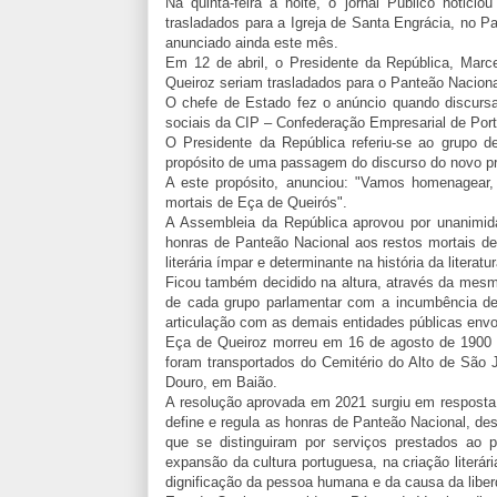
Na quinta-feira à noite, o jornal Público notic
trasladados para a Igreja de Santa Engrácia, no 
anunciado ainda este mês.
Em 12 de abril, o Presidente da República, Marc
Queiroz seriam trasladados para o Panteão Nacion
O chefe de Estado fez o anúncio quando discurs
sociais da CIP – Confederação Empresarial de Port
O Presidente da República referiu-se ao grupo d
propósito de uma passagem do discurso do novo pr
A este propósito, anunciou: "Vamos homenagear, 
mortais de Eça de Queirós".
A Assembleia da República aprovou por unanimid
honras de Panteão Nacional aos restos mortais 
literária ímpar e determinante na história da literatu
Ficou também decidido na altura, através da mesma
de cada grupo parlamentar com a incumbência de 
articulação com as demais entidades públicas env
Eça de Queiroz morreu em 16 de agosto de 1900 e
foram transportados do Cemitério do Alto de São J
Douro, em Baião.
A resolução aprovada em 2021 surgiu em resposta
define e regula as honras de Panteão Nacional, d
que se distinguiram por serviços prestados ao pa
expansão da cultura portuguesa, na criação literária
dignificação da pessoa humana e da causa da liber