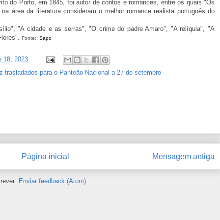
ito do Porto, em 1845, foi autor de contos e romances, entre os quais "Os
 na área da literatura consideram o melhor romance realista português do
ílio", "A cidade e as serras", "O crime do padre Amaro", "A relíquia", "A
Flores".
Fonte:
Sapo
ho 18, 2023
oz trasladados para o Panteão Nacional a 27 de setembro
Página inicial
Mensagem antiga
rever:
Enviar feedback (Atom)