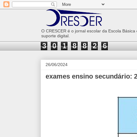
O CRESCER é o jornal escolar da Escola Básica
suporte digital.
3
0
1
8
8
2
6
26/06/2024
exames ensino secundário: 2