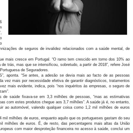
6
m
,
o
o
mnizações de seguros de invalidez relacionados com a saúde mental, de
ue mais cresce em Portugal. “O ramo tem crescido em torno dos 10% ao
de trás, mas que se intensificou, sobretudo, a partir de 2018”, refere José
 Portuguesa de Seguradores.
S”, aponta. “Se antes, a adesão se devia mais ao facto de as pessoas
a vez mais por necessidade efetiva de garantir diagnósticos, tratamentos
vez mais evidente, indica, pois “nos inquéritos às empresas, o seguro de
izam”.
 de saúde fixava-se em 3,3 milhões de pessoas, “mas as estimativas
as com estes produtos chegue aos 3,7 milhões”. A saúde já é, no entanto,
ir ao automóvel, valendo qualquer coisa como 1,2 mil milhões de euros
4 mil milhões de euros, enquanto aquilo que os portugueses gastam do seu
mil milhões de euros. É, de resto, das percentagens mais altas da União
europeus com maior desproteção financeira no acesso à saúde, conclui um