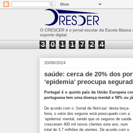
O CRESCER é o jornal escolar da Escola Básica
suporte digital.
3
0
1
1
7
2
4
20/06/2024
saúde: cerca de 20% dos po
‘epidemia’ preocupa segura
Portugal é o quinto país da União Europeia c
portuguesa tem uma doença mental e 50% ou já t
De acordo com o ‘Jornal de Notícias’ desta terça-
feira, o setor dos seguros está preocupado com a
‘epidemia’ mental, sendo que os seguros de saúde
cresceram 400 mil novos clientes este ano, num
total de 3,7 milhões de utentes. De acordo com o