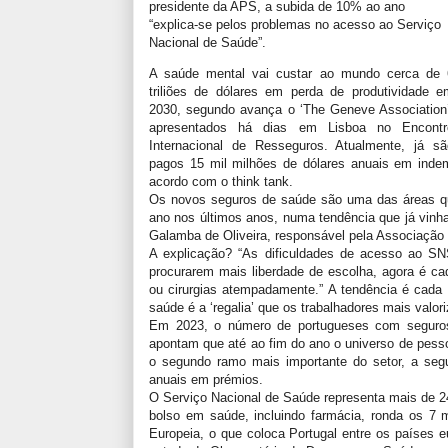
presidente da APS, a subida de 10% ao ano
“explica-se pelos problemas no acesso ao Serviço
Nacional de Saúde”.
A saúde mental vai custar ao mundo cerca de 
triliões de dólares em perda de produtividade e
2030, segundo avança o ‘The Geneve Association’
apresentados há dias em Lisboa no Encontr
Internacional de Resseguros. Atualmente, já sã
pagos 15 mil milhões de dólares anuais em inde
acordo com o think tank.
Os novos seguros de saúde são uma das áreas q
ano nos últimos anos, numa tendência que já vinha 
Galamba de Oliveira, responsável pela Associação
A explicação? “As dificuldades de acesso ao SN
procurarem mais liberdade de escolha, agora é cad
ou cirurgias atempadamente.” A tendência é cada 
saúde é a ‘regalia’ que os trabalhadores mais valor
Em 2023, o número de portugueses com seguros
apontam que até ao fim do ano o universo de pesso
o segundo ramo mais importante do setor, a segu
anuais em prémios.
O Serviço Nacional de Saúde representa mais de 2
bolso em saúde, incluindo farmácia, ronda os 7 
Europeia, o que coloca Portugal entre os países 