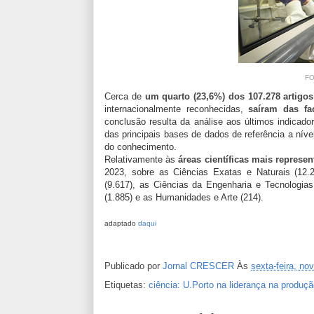
FO
Cerca de
um quarto (23,6%) dos 107.278 artigos
internacionalmente reconhecidas,
saíram das fa
conclusão resulta da análise aos últimos
indicad
das principais bases de dados de referência a níve
do conhecimento.
Relativamente às
áreas científicas mais represe
2023, sobre as Ciências Exatas e Naturais (12
(9.617), as Ciências da Engenharia e Tecnologias 
(1.885) e as Humanidades e Arte (214).
adaptado
daqui
Publicado por
Jornal CRESCER
Às
sexta-feira, no
Etiquetas:
ciência: U.Porto na liderança na produção