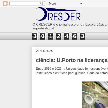
O CRESCER é o jornal escolar da Escola Básica
suporte digital.
3
0
1
2
4
6
3
21/11/2025
ciência: U.Porto na liderança
Entre 2019 e 2023, a Universidade foi responsável 
instituições científicas portuguesas. C
ada doutorad