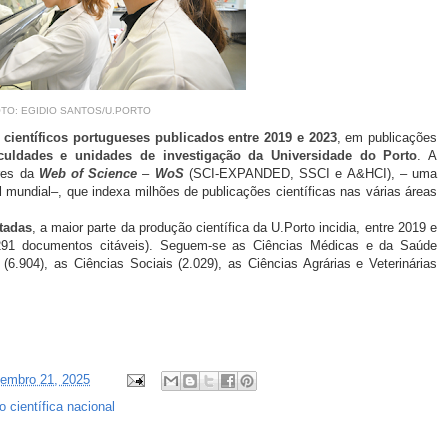
TO: EGIDIO SANTOS/U.PORTO
 científicos portugueses publicados entre 2019 e 2023
, em publicações
culdades e unidades de investigação da Universidade do Porto
. A
ores da
Web of Science
–
WoS
(SCI-EXPANDED, SSCI e A&HCI),
– uma
l mundial–, que indexa milhões de publicações científicas nas várias áreas
ntadas
, a maior parte da produção científica da U.Porto incidia, entre 2019 e
.291 documentos citáveis). Seguem-se as Ciências Médicas e da Saúde
(6.904), as Ciências Sociais (2.029), as Ciências Agrárias e Veterinárias
vembro 21, 2025
 científica nacional