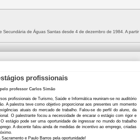
 e Secundária de Águas Santas desde 4 de dezembro de 1984. A parti
estágios profissionais
a pelo professor Carlos Simão
sos profissionais de Turismo, Saúde e Informática reuniram-se no auditório
mão. A palestra teve como objetivo proporcionar aos presentes um momento
exigências atuais do mercado de trabalho. Falou-se do perfil do aluno, da
ssional. O palestrante focou a necessidade de encarar o estágio com rigor e
s. O estágio pode ser uma oportunidade de ingressar no mundo do trabalho
emprego. A docente falou ainda de medidas de incentivo ao emprego, criadas
próximo.
 Sacramento e Paulo Barros pela oportunidade!