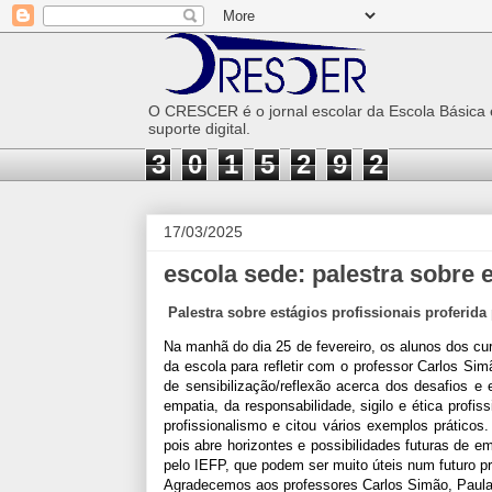
O CRESCER é o jornal escolar da Escola Básica
suporte digital.
3
0
1
5
2
9
2
17/03/2025
escola sede: palestra sobre 
Palestra sobre estágios profissionais proferid
Na manhã do dia 25 de fevereiro, os alunos dos cur
da escola para refletir com o professor Carlos Si
de sensibilização/reflexão acerca dos desafios e 
empatia, da responsabilidade, sigilo e ética profi
profissionalismo e citou vários exemplos prático
pois abre horizontes e possibilidades futuras de 
pelo IEFP, que podem ser muito úteis num futuro 
Agradecemos aos professores Carlos Simão, Paula