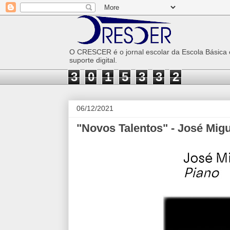
O CRESCER é o jornal escolar da Escola Básica
suporte digital.
3
0
1
5
3
3
2
06/12/2021
"Novos Talentos" - José Mig