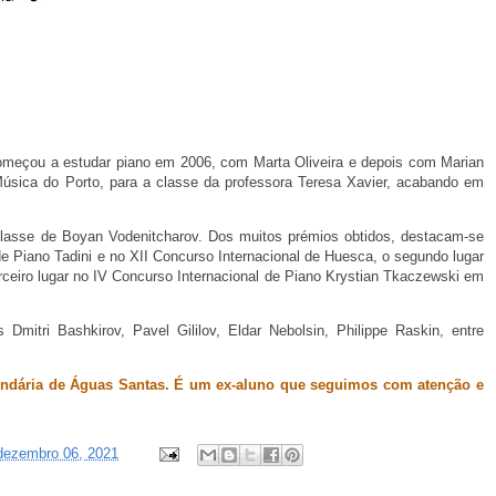
meçou a estudar piano em 2006, com Marta Oliveira e depois com Marian
Música do Porto, para a classe da professora Teresa Xavier, acabando em
classe de Boyan Vodenitcharov. Dos muitos prémios obtidos, destacam-se
de Piano Tadini e no XII Concurso Internacional de Huesca, o segundo lugar
erceiro lugar no IV Concurso Internacional de Piano Krystian Tkaczewski em
Dmitri Bashkirov, Pavel Gililov, Eldar Nebolsin, Philippe Raskin, entre
undária de Águas Santas. É um ex-aluno que seguimos com atenção e
 dezembro 06, 2021