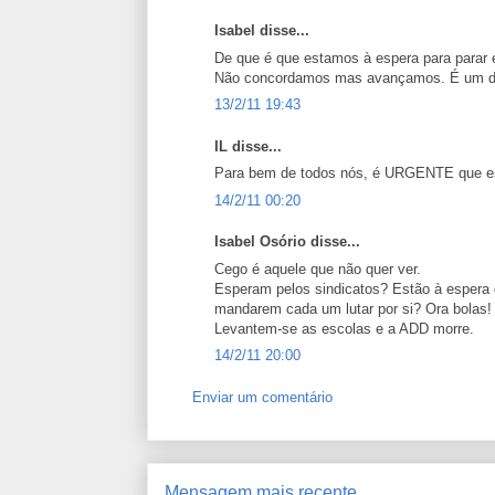
Isabel disse...
De que é que estamos à espera para parar 
Não concordamos mas avançamos. É um di
13/2/11 19:43
IL disse...
Para bem de todos nós, é URGENTE que es
14/2/11 00:20
Isabel Osório disse...
Cego é aquele que não quer ver.
Esperam pelos sindicatos? Estão à espera 
mandarem cada um lutar por si? Ora bolas!
Levantem-se as escolas e a ADD morre.
14/2/11 20:00
Enviar um comentário
Mensagem mais recente