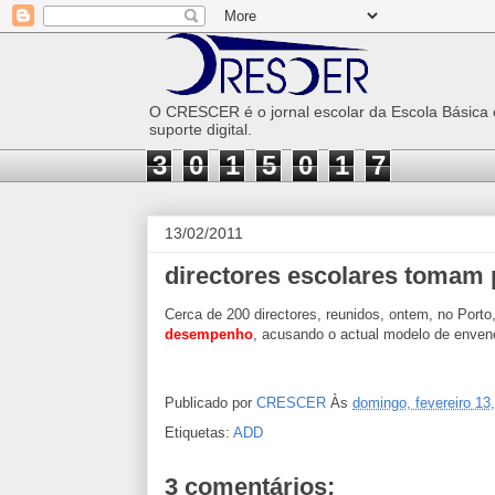
O CRESCER é o jornal escolar da Escola Básica
suporte digital.
3
0
1
5
0
1
7
13/02/2011
directores escolares tomam 
Cerca de 200 directores, reunidos, ontem, no Por
desempenho
, acusando o actual modelo de envene
Publicado por
CRESCER
Às
domingo, fevereiro 13
Etiquetas:
ADD
3 comentários: