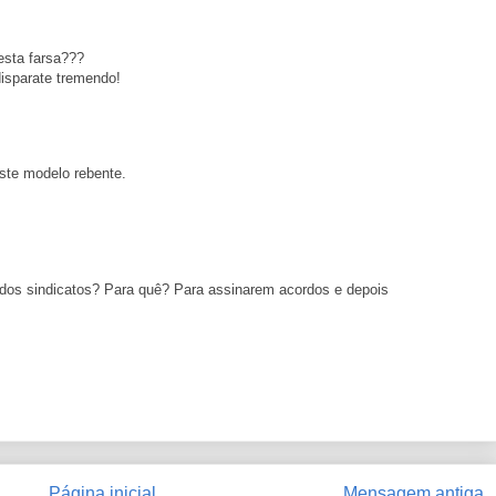
esta farsa???
sparate tremendo!
te modelo rebente.
dos sindicatos? Para quê? Para assinarem acordos e depois
Página inicial
Mensagem antiga